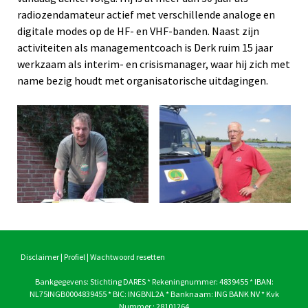
radiozendamateur actief met verschillende analoge en
digitale modes op de HF- en VHF-banden. Naast zijn
activiteiten als managementcoach is Derk ruim 15 jaar
werkzaam als interim- en crisismanager, waar hij zich met
name bezig houdt met organisatorische uitdagingen.
Disclaimer
|
Profiel
|
Wachtwoord resetten
Bankgegevens: Stichting DARES * Rekeningnummer: 4839455 * IBAN:
NL75INGB0004839455 * BIC: INGBNL2A * Banknaam: ING BANK NV * Kvk
Nummer : 28101264