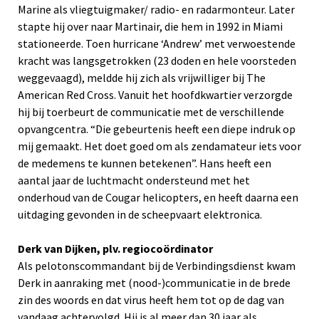
Marine als vliegtuigmaker/ radio- en radarmonteur. Later
stapte hij over naar Martinair, die hem in 1992 in Miami
stationeerde. Toen hurricane ‘Andrew’ met verwoestende
kracht was langsgetrokken (23 doden en hele voorsteden
weggevaagd), meldde hij zich als vrijwilliger bij The
American Red Cross. Vanuit het hoofdkwartier verzorgde
hij bij toerbeurt de communicatie met de verschillende
opvangcentra. “Die gebeurtenis heeft een diepe indruk op
mij gemaakt. Het doet goed om als zendamateur iets voor
de medemens te kunnen betekenen”. Hans heeft een
aantal jaar de luchtmacht ondersteund met het
onderhoud van de Cougar helicopters, en heeft daarna een
uitdaging gevonden in de scheepvaart elektronica.
Derk van Dijken, plv. regiocoördinator
Als pelotonscommandant bij de Verbindingsdienst kwam
Derk in aanraking met (nood-)communicatie in de brede
zin des woords en dat virus heeft hem tot op de dag van
vandaag achtervolgd. Hij is al meer dan 30 jaar als