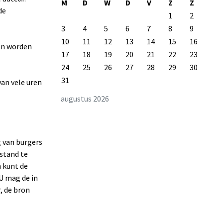
M
D
W
D
V
Z
Z
de
1
2
3
4
5
6
7
8
9
10
11
12
13
14
15
16
 en worden
17
18
19
20
21
22
23
24
25
26
27
28
29
30
31
van vele uren
augustus 2026
g van burgers
stand te
n kunt de
 U mag de in
, de bron