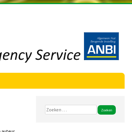
Zoeken
naar:
 auteur.