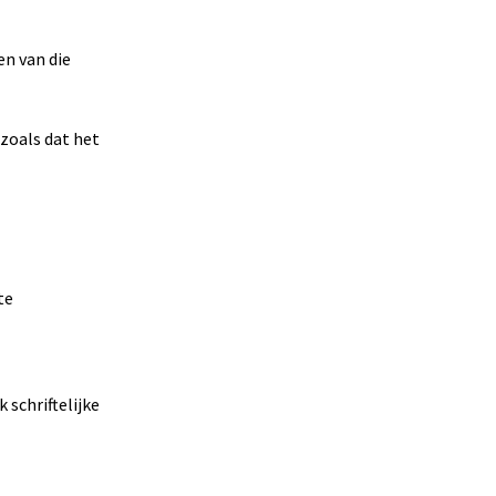
en van die
zoals dat het
te
schriftelijke