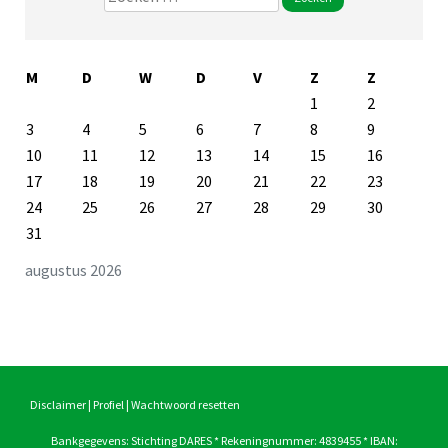
naar:
M
D
W
D
V
Z
Z
1
2
3
4
5
6
7
8
9
10
11
12
13
14
15
16
17
18
19
20
21
22
23
24
25
26
27
28
29
30
31
augustus 2026
Disclaimer
|
Profiel
|
Wachtwoord resetten
Bankgegevens: Stichting DARES * Rekeningnummer: 4839455 * IBAN: